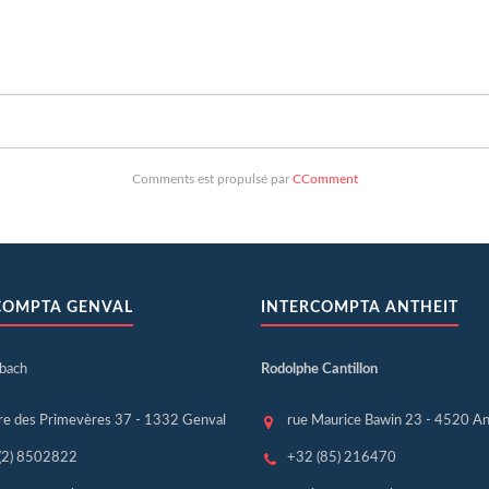
Comments est propulsé par
CComment
COMPTA GENVAL
INTERCOMPTA ANTHEIT
sbach
Rodolphe Cantillon
re des Primevères 37 - 1332 Genval
rue Maurice Bawin 23 - 4520 An
(2) 8502822
+32 (85) 216470