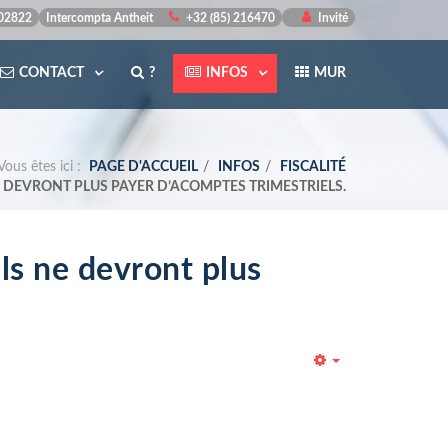
502822
Intercompta Antheit
+32 (85) 216470
Invité
CONTACT
?
INFOS
MUR
Vous êtes ici :
PAGE D'ACCUEIL
INFOS
FISCALITÉ
 NE DEVRONT PLUS PAYER D’ACOMPTES TRIMESTRIELS.
els ne devront plus
Empty