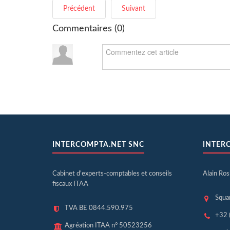
Précédent
Suivant
Commentaires (
0
)
INTERCOMPTA.NET SNC
INTER
Cabinet d'experts-comptables et conseils
Alain Ro
fiscaux ITAA
Squa
TVA BE 0844.590.975
+32 
Agréation ITAA n° 50523256