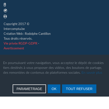
Copyright 2017 ©
Intercompta.be
Création Web : Rodolphe Cantillon
Tous droits réservés.
Vie privée RGDP-GDPR
-
Avertissement
En poursuivant votre navigation, vous acceptez le dépôt de cookies
tiers destinés à vous proposer des vidéos, des boutons de partage,
des remontées de contenus de plateformes sociales.
En savoir plus
PARAMETRAGE
OK
TOUT REFUSER