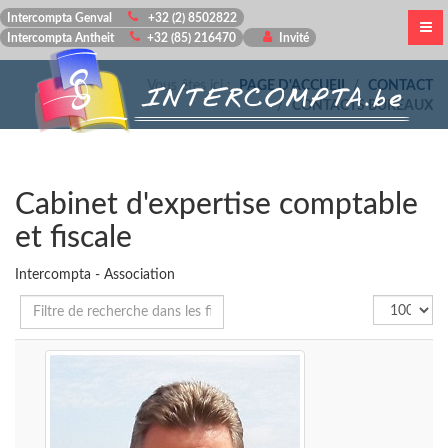
Intercompta Genval
+32 (2) 8502822
Intercompta Antheit
+32 (85) 216470
Invité
Vous êtes ici :
PAGE D'ACCUEIL
CONTACT
CONTACTS BUREAUX
Cabinet d'expertise comptable
et fiscale
Intercompta - Association
Champ
Affichage
Dépublié
de
#
filtre