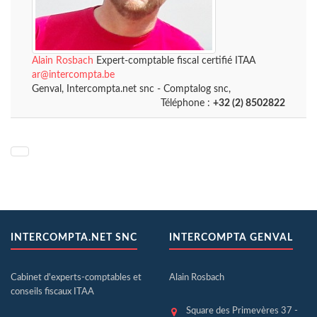
Alain Rosbach
Expert-comptable fiscal certifié ITAA
ar@intercompta.be
Genval, Intercompta.net snc - Comptalog snc,
Téléphone :
+32 (2) 8502822
INTERCOMPTA.NET SNC
INTERCOMPTA GENVAL
Cabinet d'experts-comptables et
Alain Rosbach
conseils fiscaux ITAA
Square des Primevères 37 -