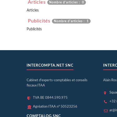
Articles
Nombre d'articles : 0
Articles
Publicités
Nombre d'articles : 1
Publicités
INTERCOMPTA.NET SNC
INTER
Cabinet d'experts-comptables et conseils
Alain Ro
fiscaux ITAA
Squa
TVA BE 0844.590.975
+32 
Agréation ITAA n° 50523256
ar@i
COMPTALOG SNC