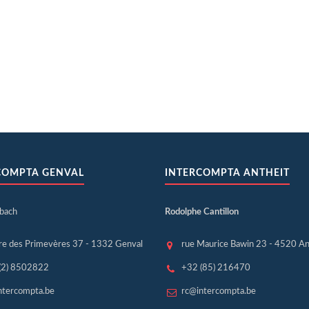
COMPTA GENVAL
INTERCOMPTA ANTHEIT
sbach
Rodolphe Cantillon
re des Primevères 37 - 1332 Genval
rue Maurice Bawin 23 - 4520 An
(2) 8502822
+32 (85) 216470
ntercompta.be
rc@intercompta.be