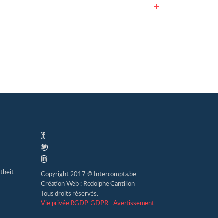
theit
Copyright 2017 © Intercompta.be
Création Web : Rodolphe Cantillon
Tous droits réservés.
Vie privée RGDP-GDPR
-
Avertissement