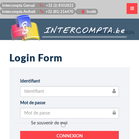
Intercompta Genval
+32 (2) 8502822
Intercompta Antheit
+32 (85) 216470
Invité
Vous êtes ici :
PAGE D'ACCUEIL
LOGIN
Login Form
Identifiant
Mot de passe
Se souvenir de moi
CONNEXION