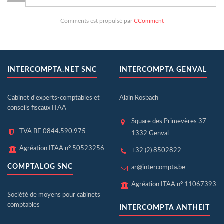
Comments est propulsé par
CComment
INTERCOMPTA.NET SNC
INTERCOMPTA GENVAL
Cabinet d'experts-comptables et
Alain Rosbach
conseils fiscaux ITAA
Square des Primevères 37 -
TVA BE 0844.590.975
1332 Genval
Agréation ITAA n° 50523256
+32 (2) 8502822
COMPTALOG SNC
ar@intercompta.be
Agréation ITAA n° 11067393
Société de moyens pour cabinets
comptables
INTERCOMPTA ANTHEIT