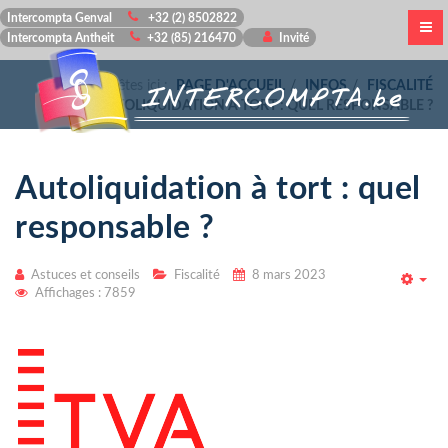
Intercompta Genval
+32 (2) 8502822
Intercompta Antheit
+32 (85) 216470
Invité
Vous êtes ici :
PAGE D'ACCUEIL
INFOS
FISCALITÉ
AUTOLIQUIDATION À TORT : QUEL RESPONSABLE ?
Autoliquidation à tort : quel
responsable ?
Astuces et conseils
Fiscalité
8 mars 2023
Emp
Affichages : 7859