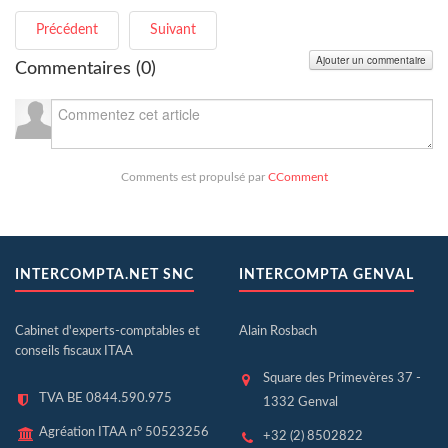
Précédent
Suivant
Ajouter un commentaire
Commentaires (
0
)
Comments est propulsé par
CComment
INTERCOMPTA.NET SNC
INTERCOMPTA GENVAL
Cabinet d'experts-comptables et
Alain Rosbach
conseils fiscaux ITAA
Square des Primevères 37 -
TVA BE 0844.590.975
1332 Genval
Agréation ITAA n° 50523256
+32 (2) 8502822