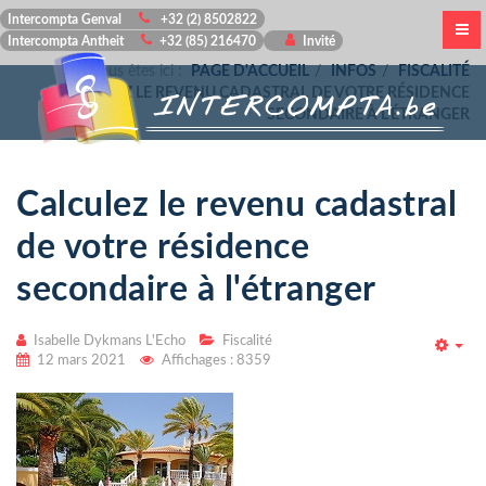
Intercompta Genval
+32 (2) 8502822
Intercompta Antheit
+32 (85) 216470
Invité
Vous êtes ici :
PAGE D'ACCUEIL
INFOS
FISCALITÉ
CALCULEZ LE REVENU CADASTRAL DE VOTRE RÉSIDENCE
SECONDAIRE À L'ÉTRANGER
Calculez le revenu cadastral
de votre résidence
secondaire à l'étranger
Isabelle Dykmans L'Echo
Fiscalité
Emp
12 mars 2021
Affichages : 8359