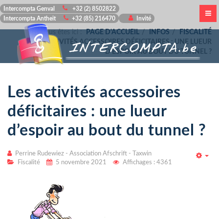
Intercompta Genval
+32 (2) 8502822
Intercompta Antheit
+32 (85) 216470
Invité
Vous êtes ici :
PAGE D'ACCUEIL
INFOS
FISCALITÉ
LES ACTIVITÉS ACCESSOIRES DÉFICITAIRES : UNE LUEUR
D’ESPOIR AU BOUT DU TUNNEL ?
Les activités accessoires
déficitaires : une lueur
d’espoir au bout du tunnel ?
Perrine Rudewiez - Association Afschrift - Taxwin
Emp
Fiscalité
5 novembre 2021
Affichages : 4361