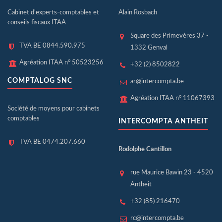
Cabinet d'experts-comptables et
Alain Rosbach
conseils fiscaux ITAA
Square des Primevères 37 -
TVA BE 0844.590.975
1332 Genval
Agréation ITAA n° 50523256
+32 (2) 8502822
COMPTALOG SNC
ar@intercompta.be
Agréation ITAA n° 11067393
Société de moyens pour cabinets
comptables
INTERCOMPTA ANTHEIT
TVA BE 0474.207.660
Rodolphe Cantillon
rue Maurice Bawin 23 - 4520
Antheit
+32 (85) 216470
rc@intercompta.be