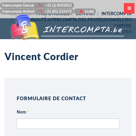
Intercompta Genval
+32 (2) 8502822
Intercompta Antheit
+32 (85) 216470
Invité
Vous êtes ici :
PAGE D'ACCUEIL
CONTACT
INTERCOMPTA
COMMUNAUTÉ INTERCOMPTA DES PROFESSIONNELS DU
CHIFFRE
VINCENT CORDIER
Vincent Cordier
FORMULAIRE DE CONTACT
Nom
*