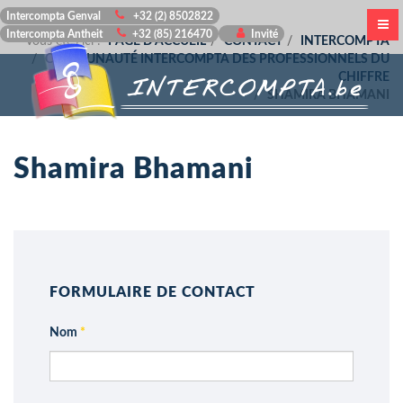
Intercompta Genval
+32 (2) 8502822
Intercompta Antheit
+32 (85) 216470
Invité
Vous êtes ici :
PAGE D'ACCUEIL
CONTACT
INTERCOMPTA
COMMUNAUTÉ INTERCOMPTA DES PROFESSIONNELS DU
CHIFFRE
SHAMIRA BHAMANI
Shamira Bhamani
FORMULAIRE DE CONTACT
Nom
*