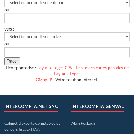
ou
vers :
ou
Lien sponsorisé :
Fay-aux-Loges CPA : Le site des cartes postales de
Fay-aux-Loges
GMapFP
: Votre solution Internet.
INTERCOMPTA.NET SNC
INTERCOMPTA GENVAL
Cabinet d'experts-comptables et
Alain Rosbach
conseils fiscaux ITAA